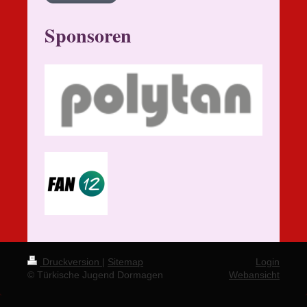
Sponsoren
Druckversion
|
Sitemap
Login
© Türkische Jugend Dormagen
Webansicht